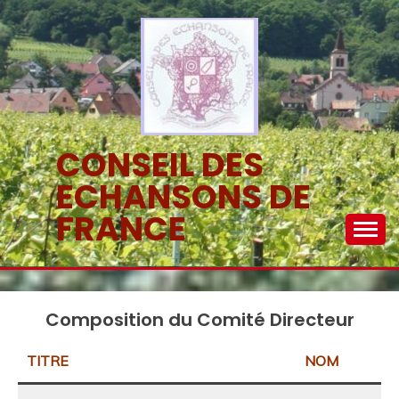
Skip
to
content
CONSEIL DES
ECHANSONS DE
FRANCE
Composition du Comité Directeur
TITRE
NOM