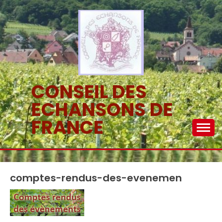
Skip
to
content
CONSEIL DES
ECHANSONS DE
FRANCE
comptes-rendus-des-evenemen