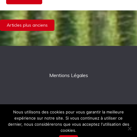
Navigation
Articles plus anciens
des
articles
Mentions Légales
Nous utilisons des cookies pour vous garantir la meilleure
expérience sur notre site. Si vous continuez à utiliser ce
All Rights Reserved 2026.
dernier, nous considérerons que vous acceptez l'utilisation des
Proudly powered by WordPress
|
Theme: Fairy by
cookies.
Candid Themes
.