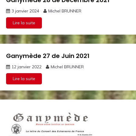
Ganymède 28 de Décembre 2021
Ganymothèque
3 janvier 2024
Michel BRUNNER
Lire la suite
Ganymède 27 de Juin 2021
Ganymothèque
12 janvier 2022
Michel BRUNNER
Lire la suite