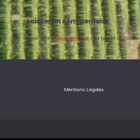
de
l’article
Laisser un commentaire
Vous devez
vous connecter
pour publier un commen
Mentions Légales