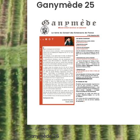
Ganymède 25
Navigation
Previous:
Ganymède 25