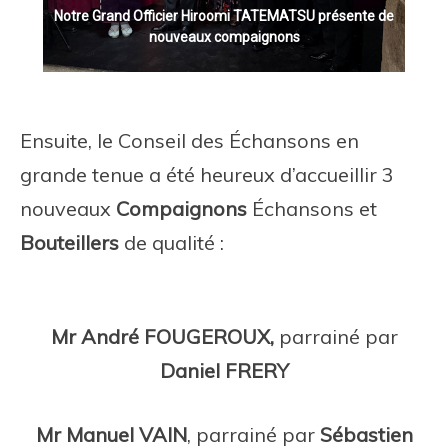
TEMATSU présente de
gnons
Mr Hiroomi TATEMATSU présente 
Ensuite, le Conseil des Échansons en
grande tenue a été heureux d’accueillir 3
nouveaux
Compaignons
Échansons et
Bouteillers
de qualité :
Mr André FOUGEROUX,
parrainé par
Daniel FRERY
Mr Manuel VAIN
, parrainé par
Sébastien