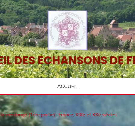
IL DES ECHANSONS DE 
ACCUEIL
 la vendange (1ère partie) : France, XIXe et XXe siècles