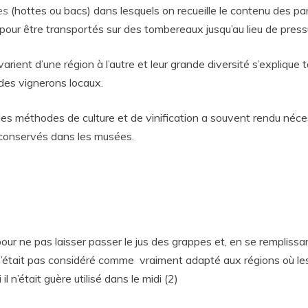
es
(hottes ou bacs) dans lesquels on recueille le contenu des pan
 pour être transportés sur des tombereaux jusqu’au lieu de press
arient d’une région à l’autre et leur grande diversité s’explique
 des vignerons locaux.
les méthodes de culture et de vinification a souvent rendu nécessa
i conservés dans les musées.
our ne pas laisser passer le jus des grappes et, en se remplissant
ier n’était pas considéré comme vraiment adapté aux régions où le
l n’était guère utilisé dans le midi (2)