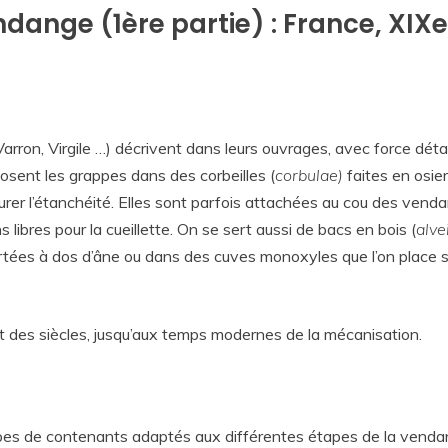
ndange (1ère partie) : France, XIXe
 Varron, Virgile …) décrivent dans leurs ouvrages, avec force dé
sent les grappes dans des corbeilles (
corbulae)
faites en osie
rer l’étanchéité. Elles sont parfois attachées au cou des vendan
 libres pour la cueillette. On se sert aussi de bacs en bois (
alve
ées à dos d’âne ou dans des cuves monoxyles que l’on place sur
ant des siècles, jusqu’aux temps modernes de la mécanisation.
 types de contenants adaptés aux différentes étapes de la vend