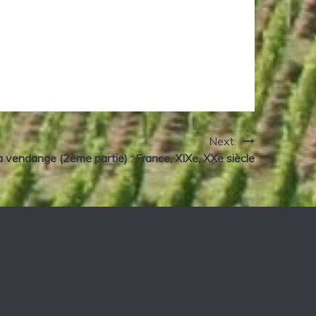
Next:
a vendange (2ème partie) : France, XIXe, XXe siècle