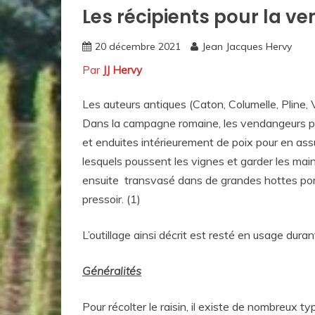
Les récipients pour la ve
Histoires
d'objets
20 décembre 2021
Jean Jacques Hervy
Par
JJ Hervy
Les auteurs antiques (Caton, Columelle, Pline,
Dans la campagne romaine, les vendangeurs po
et enduites intérieurement de poix pour en assu
lesquels poussent les vignes et garder les mains
ensuite transvasé dans de grandes hottes port
pressoir. (1)
L’outillage ainsi décrit est resté en usage dur
Généralités
Pour récolter le raisin, il existe de nombreux