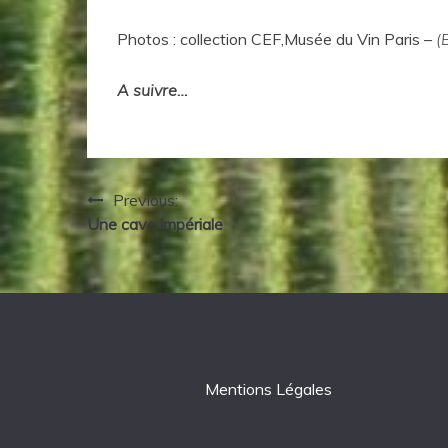
Photos : collection CEF,Musée du Vin Paris –
(
A suivre…
Navigation
Previous:
Une cave impériale
de
l’article
Mentions Légales