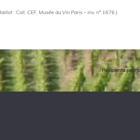
Baillot : Coll. CEF, Musée du Vin Paris – inv. n° 1676.)
Récipients pour l