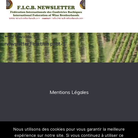
Navigation
Previous:
newsletter Ficb titre petit-1
de
l’article
Mentions Légales
Nous utilisons des cookies pour vous garantir la meilleure
expérience sur notre site. Si vous continuez à utiliser ce