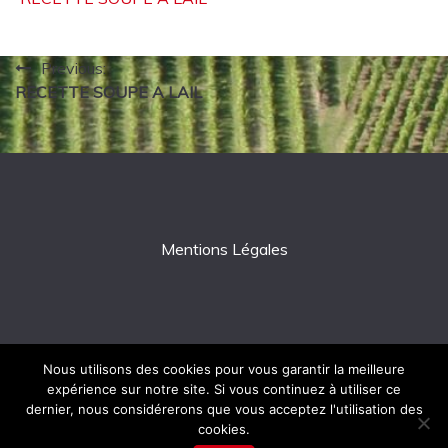
Navigation
Previous:
RECETTE SOUPE A LAIL
de
l’article
Mentions Légales
Nous utilisons des cookies pour vous garantir la meilleure
expérience sur notre site. Si vous continuez à utiliser ce
All Rights Reserved 2026.
dernier, nous considérerons que vous acceptez l'utilisation des
Proudly powered by WordPress
|
Theme: Fairy by
cookies.