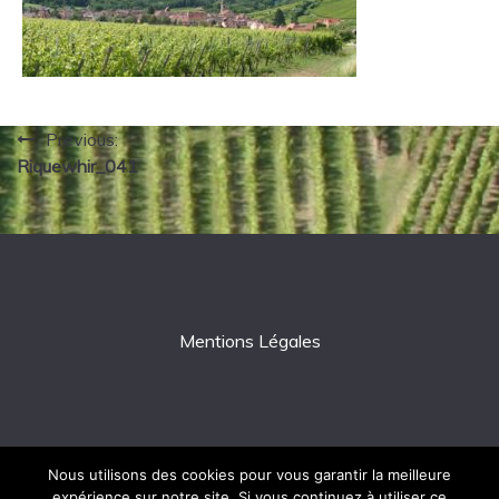
Navigation
Previous:
Riquewhir_041
de
l’article
Mentions Légales
Nous utilisons des cookies pour vous garantir la meilleure
expérience sur notre site. Si vous continuez à utiliser ce