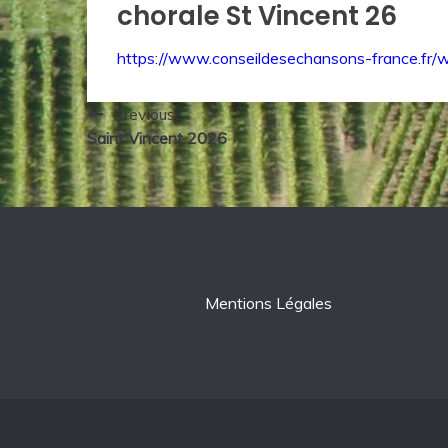
chorale St Vincent 26
https://www.conseildesechansons-france.fr
Navigation
Previous:
Saint Vincent 2026
de
l’article
Mentions Légales