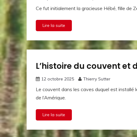
Ce fut initialement la gracieuse Hébé, fille de 
Lire la suite
L’histoire du couvent e
Le vin
et
l'histoire
12 octobre 2025
Thierry Sutter
Le couvent dans les caves duquel est installé 
de l’Amérique.
Lire la suite