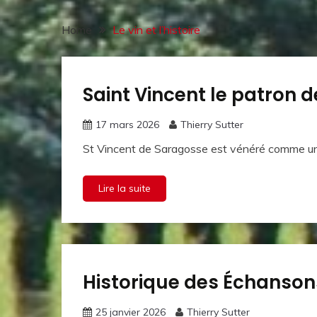
Home
Le vin et l’histoire
Saint Vincent le patron 
Le vin
et
l'histoire
17 mars 2026
Thierry Sutter
St Vincent de Saragosse est vénéré comme un pr
Lire la suite
Historique des Échanson
Le vin
et
l'histoire
25 janvier 2026
Thierry Sutter