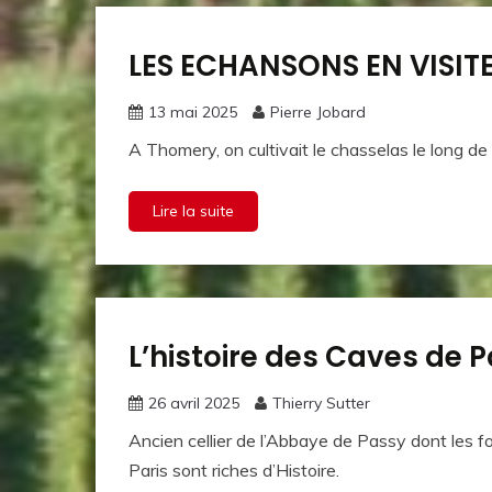
LES ECHANSONS EN VISI
La vie de
la
Confrérie
13 mai 2025
Pierre Jobard
Le vin
A Thomery, on cultivait le chasselas le long d
et
l'histoire
Lire la suite
L’histoire des Caves de 
Le vin
et
l'histoire
26 avril 2025
Thierry Sutter
Ancien cellier de l’Abbaye de Passy dont les 
Paris sont riches d’Histoire.