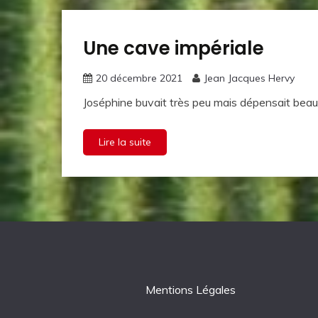
Une cave impériale
Le vin
et
l'histoire
20 décembre 2021
Jean Jacques Hervy
Joséphine buvait très peu mais dépensait beau
Lire la suite
Mentions Légales