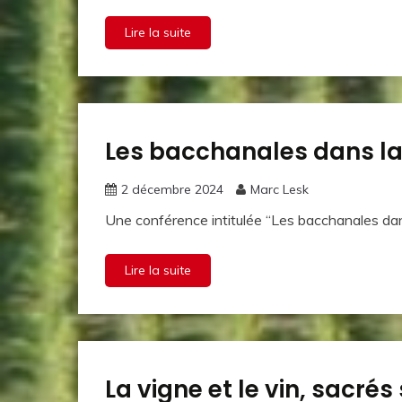
Lire la suite
Les bacchanales dans la 
La vie de
la
Confrérie
2 décembre 2024
Marc Lesk
Le vin
Une conférence intitulée “Les bacchanales dan
et
l'histoire
Lire la suite
La vigne et le vin, sacré
Le vin