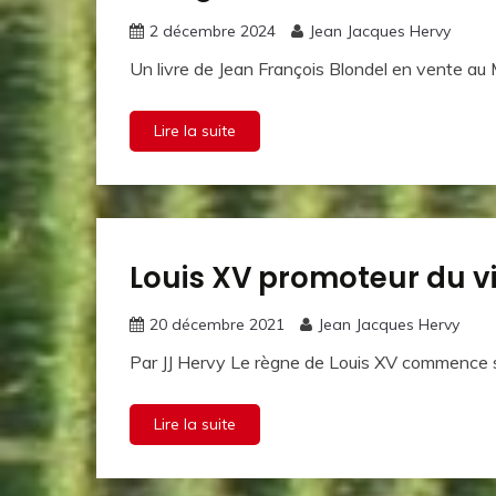
et
l'histoire
2 décembre 2024
Jean Jacques Hervy
Un livre de Jean François Blondel en vente au
Lire la suite
Louis XV promoteur du 
Le vin
et
l'histoire
20 décembre 2021
Jean Jacques Hervy
Par JJ Hervy Le règne de Louis XV commence so
Lire la suite