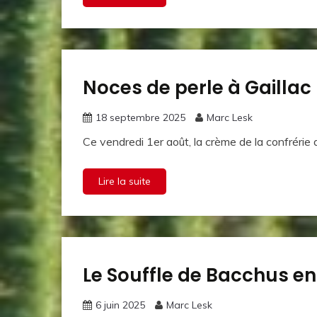
Noces de perle à Gaillac
La vie de
la
Confrérie
18 septembre 2025
Marc Lesk
Ce vendredi 1er août, la crème de la confrérie d
Lire la suite
Le Souffle de Bacchus en
La vie de
la
Confrérie
6 juin 2025
Marc Lesk