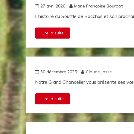
Confrérie
27 avril 2026
Marie Françoise Bourdot
L’histoire du Souffle de Bacchus et son procha
Lire la suite
La vie de
30 décembre 2025
Claude Josse
la
Notre Grand Chancelier vous présente ses vœ
Confrérie
Lire la suite