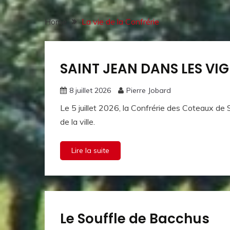
Home
La vie de la Confrérie
SAINT JEAN DANS LES VIG
La vie de
la
Confrérie
8 juillet 2026
Pierre Jobard
Le 5 juillet 2026, la Confrérie des Coteaux de S
de la ville.
Lire la suite
Le Souffle de Bacchus
La vie de
la