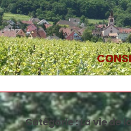
Skip
to
content
CONSE
Catégorie :
La vie de l