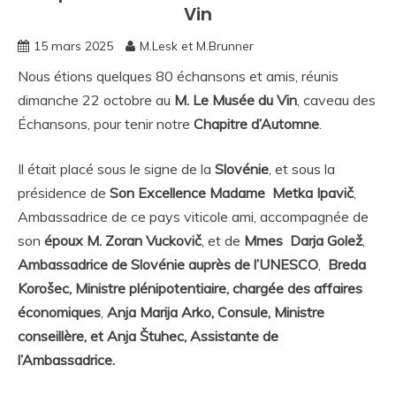
Chapitres
Vin
15 mars 2025
M.Lesk et M.Brunner
Nous étions quelques 80 échansons et amis, réunis
dimanche 22 octobre au
M. Le Musée du Vin
, caveau des
Échansons, pour tenir notre
Chapitre d’Automne
.
Il était placé sous le signe de la
Slovénie
, et sous la
présidence de
Son Excellence Madame Metka Ipavič
,
Ambassadrice de ce pays viticole ami, accompagnée de
son
époux M. Zoran Vuckovič
, et de
Mmes Darja Golež
,
Ambassadrice de Slovénie auprès de l’UNESCO
,
Breda
Korošec, Ministre plénipotentiaire, chargée des affaires
économiques
,
Anja Marija Arko, Consule, Ministre
conseillère, et Anja Štuhec, Assistante de
l’Ambassadrice.