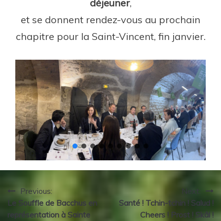
déjeuner
,
et se donnent rendez-vous au prochain
chapitre pour la Saint-Vincent, fin janvier.
Navigation
Previous:
Next:
Le Souffle de Bacchus en
Santé ! Tchin-tchin ! Salud !
de
représentation à Sainte
Cheers ! Prost ! Skâl !